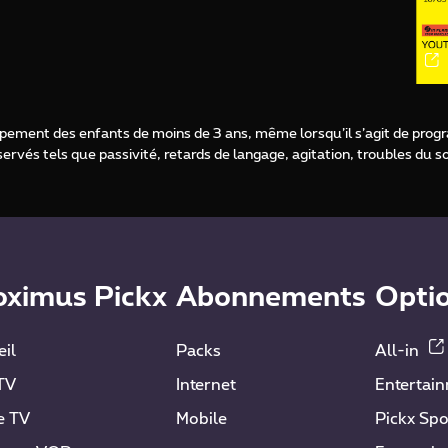
loppement des enfants de moins de 3 ans, même lorsqu’il s’agit de pro
rvés tels que passivité, retards de langage, agitation, troubles du 
oximus Pickx
Abonnements
Opti
il
Packs
All-in
TV
Internet
Entertai
e TV
Mobile
Pickx Spo