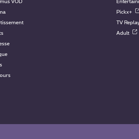
imus VOD
Entertai
ma
Pickx+
rtissement
TV Repla
ts
Adult
esse
que
s
ours