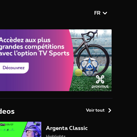
FR
deos
Voir tout
Argenta Classic
Highlights