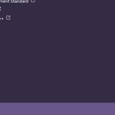
nment Standard
y+