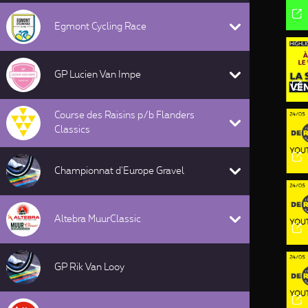
Egmont Cycling Race
GP Lucien Van Impe
Course des Raisins p/b Flanders
Classics
Championnat d'Europe Gravel
Altebra MuurClassic
GP Rik Van Looy